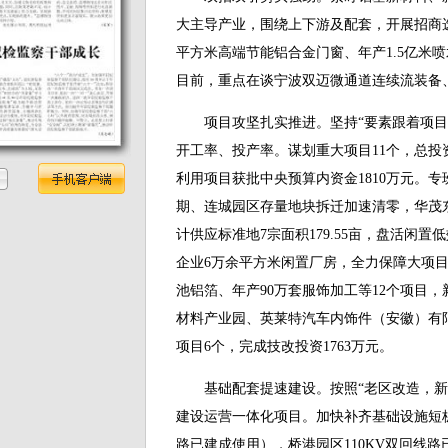
大主导产业，围绕上下游及配套，开展招商
平方米高端节能铝合金门窗、年产1.5亿米喷水
目前，重点在谈宁波双迈微通道连续流装备
项目攻坚扎实推进。坚持“要素跟着项目走
开工率、投产率。谋划重大项目11个，总投资
利用项目获批中央预算内资金1810万元。
期、连城园区存量地块拆迁加速清零，华茂
计供应标准地7宗面积179.55亩，盘活闲置低
企业6万余平方米闲置厂房，全力保障大项目
池铝箔、年产90万套服饰加工等12个项目
材料产业园、英莱特汽车内饰件（安徽）有
项目6个，完成技改投资1763万元。
基础配套提速建设。按照“老区改造，新区
建设运营一体化项目。加快补齐基础设施短板
路已建成使用），桥港园区110KV双回线