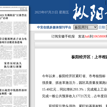
2023年07月21日 星期五
中安在线多媒体报刊平台
日期
订阅安徽手机报 发送
hah
到
10658000
枞阳经开区：上半程
今年以来，枞阳经开区紧盯省、市考核指标
强质量、抓改革激活力，园区高质量发展跑出
15.40亿元，同比增长293.3%；完成规上工业
完成一般公共预算收入17721万元，占年度目标任
双招双引势头强劲。紧盯铝基新材料、新