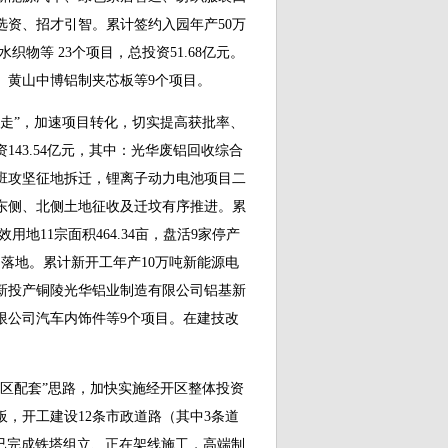
选资、招才引智。累计签约入园年产50万
织物等 23个项目，总投资51.68亿元。
、黄山中博铝制夹芯板等9个项目。
”，加速项目转化，切实提高获批率、
143.54亿元，其中：光华废铝回收综合
专班攻坚征地拆迁，锂离子动力电池项目二
东侧、北侧土地征收及迁坟有序推进。累
效用地11宗面积464.34亩，盘活9家停产
落地。累计新开工年产10万吨新能源电
，新投产铜陵光华铝业制造有限公司铝基新
限公司汽车内饰件等9个项目。在建技改
配套”思路，加快实施经开区整体投资
，开工建设12条市政道路（其中3条道
路已完成铁塔组立、正在架线施工，高端制