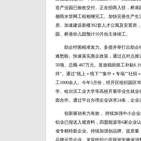
造产业园已验收交付、正在招商入驻，桥港
侧雨水管网工程相继完工。加快完善生产生活
房、加速建设新楼392套人才公寓及安置房
园、桥港幼儿园预计10月份主体竣工。
助企纾困精准发力。多措并举打出助企纾困
难愁盼。快速落实惠企政策，通过点对点推
50项、总额 467万元。发放稳岗留工补贴6
烊”。通过“线上＋线下”“集中＋专场”“社
工1000余人。今年5月份，经开区组织园
学、哈尔滨工业大学等高校开展毕业生就业
面合作。通过平台办理企业诉求24条，企业满
创新驱动有力有效 。持续加强中小企业
铝业已报送入规资料，四盟能源等6家企业
省专精特新企业。持续加强创品牌、提质量
品牌示范企业，龙宸纺织公司获评安徽省消费