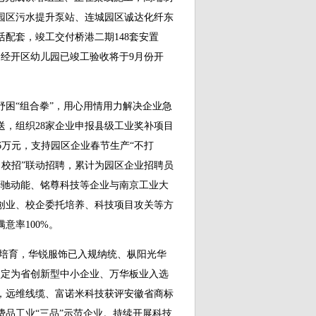
园区污水提升泵站、连城园区诚达化纤东
配套，竣工交付桥港二期148套安置
，经开区幼儿园已竣工验收将于9月份开
“组合拳”，用心用情用力解决企业急
送，组织28家企业申报县级工业奖补项目
.16万元，支持园区企业春节生产“不打
招＋校招”联动招聘，累计为园区企业招聘员
区华驰动能、铭尊科技等企业与南京工业大
创业、校企委托培养、科技项目攻关等方
意率100%。
培育，华锐服饰已入规纳统、枞阳光华
认定为省创新型中小企业、万华板业入选
，远维线缆、富诺米科技获评安徽省商标
品工业“三品”示范企业。持续开展科技