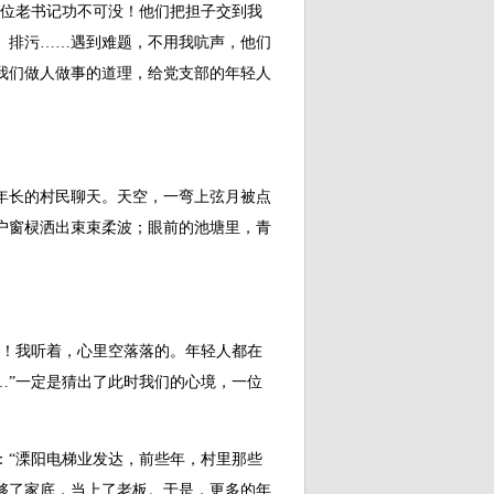
两位老书记功不可没！他们把担子交到我
、排污……遇到难题，不用我吭声，他们
我们做人做事的道理，给党支部的年轻人
长的村民聊天。天空，一弯上弦月被点
户窗棂洒出束束柔波；眼前的池塘里，青
！我听着，心里空落落的。年轻人都在
…”一定是猜出了此时我们的心境，一位
“溧阳电梯业发达，前些年，村里那些
够了家底，当上了老板。于是，更多的年