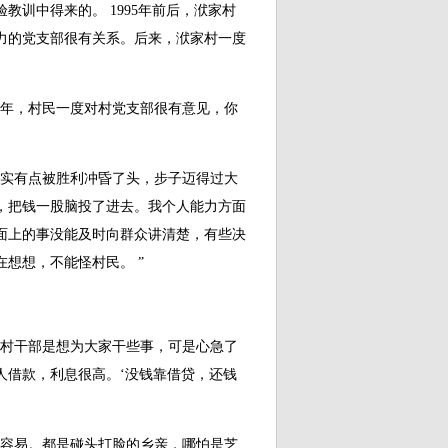
训中得来的。 1995年前后，洑家村
力的党支部很有关系。后来，洑家村一度
年，村民一度对村党支部很有意见，你
实有点被胜利冲昏了头，步子迈得过大
，把钱一股脑投了进去。我个人能力方面
面上的事没能及时向群众讲清楚，有些决
想想，不能怪村民。 ”
。
村干部是想为大家干些事，可是心急了
人借款，利息很高。‘没钱靠借贷，还钱
容易。都是碰头打脸的乡亲，哪怕是芝