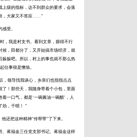
成上级的指标，达不到群众的要求，会落
担，大家又不答应……”
的感受。
时，我是村支书。看到文章，臊得不行
时候，田都分了，又开始搞市场经济，就
后躲躲吧。所以，村上的事也就不那么热
忆起往事很是懊恼。
后，领导找我谈心，乡亲们也指指点点
醒了！那些天，我随身带着个小包，里面
着一口气，都是‘一碗酱油一碗醋’，人
劲，干呗！ ”
他还把这种精神“传帮带”了下来。
胜、蒋福金三任党支部书记。蒋福金这样