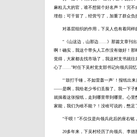
麻粒儿大的官，谁不想留个好名声？！完不
埋怨；可干冒了，经营亏了，加重了群众负
对基层组织的作用，下吴人也有着同样
“《山这边，山那边……》那篇文章刊出
啊！确实，我这个带头人工作没有做好！那
觉得，大家都去找市场了，我这村支书就往
心了……”时任下吴村党支部书记向领兵回
“‘鼓打千锤，不如雷轰一声’！报纸出来
——是啊，我给老少爷们丢脸了。我一下子
就揣着这张报纸，走到哪里带到哪里。心里憋
家能，我们为啥不能？！没啥可说的，憋足了
“干呗！”不仅仅是向领兵此后的座右铭，
20多年来，下吴村经历了向领兵、李德