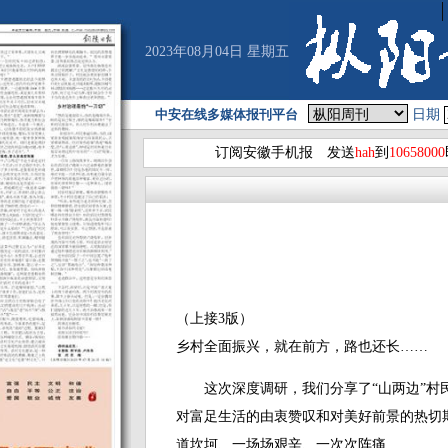
2023年08月04日 星期五
中安在线多媒体报刊平台
日期
订阅安徽手机报 发送
hah
到
10658000
（上接3版）
乡村全面振兴，就在前方，路也还长……
这次深度调研，我们分享了“山两边”村民
对富足生活的由衷赞叹和对美好前景的热切
道坎坷、一场场艰辛、一次次阵痛……