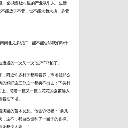
题，必须要让村里的产业吸引人、生活
既不能放手不管，也不能大包大揽，多管
南闯北见多识广，能不能告诉我们种什
遭遇的一次又一次“烂市”吓怕了。
，附近许多村子都照着养，市场就那么
跳的鲜虾连三分之一都卖不出去；下吴村
而上，随着一筐又一筐白花花的蚕茧涌入
看着往下塌。
满园的苗木发愁。他告诉记者：“前几
块，这不，我自己也种了一园子的香樟。
块都没人要。 ”