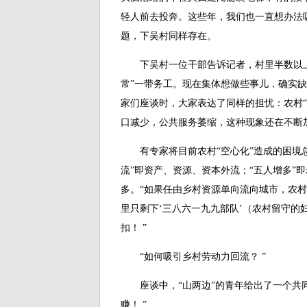
轻人前去投奔。这些年，我们也一直想办法
题，下吴村同样存在。
下吴村一位干部告诉记者，村里半数以上
常”一带务工。现在集体想做些事儿，确实
家们座谈时，大家表达了同样的担忧：农村“
口减少，公共服务萎缩，这种现象还在不断
有专家将目前农村“空心化”造成的困境总结
流”即资产、资源、资本外流；“五人增多”
多。“如果任由乡村资源单向流向城市，农
里只剩下‘三八六一九九部队’（农村留守的
扣！ ”
“如何吸引乡村劳动力回流？ ”
座谈中，“山两边”的青年给出了一个共同
赚！ ”