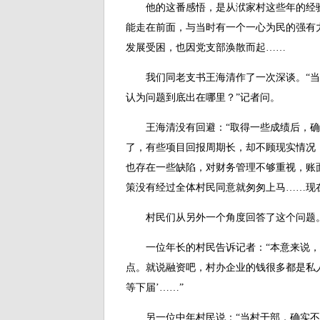
他的这番感悟，是从洑家村这些年的经验教
能走在前面，与当时有一个一心为民的强有
发展受困，也因党支部涣散而起……
我们同老支书王海清作了一次深谈。“当
认为问题到底出在哪里？”记者问。
王海清没有回避：“取得一些成绩后，确
了，有些项目回报周期长，却不顾现实情况
也存在一些缺陷，对财务管理不够重视，账
策没有经过全体村民同意就匆匆上马……现在
村民们从另外一个角度回答了这个问题
一位年长的村民告诉记者：“本意来说，
点。就说融资吧，村办企业的钱很多都是私
等下届’……”
另一位中年村民说：“当村干部，确实不