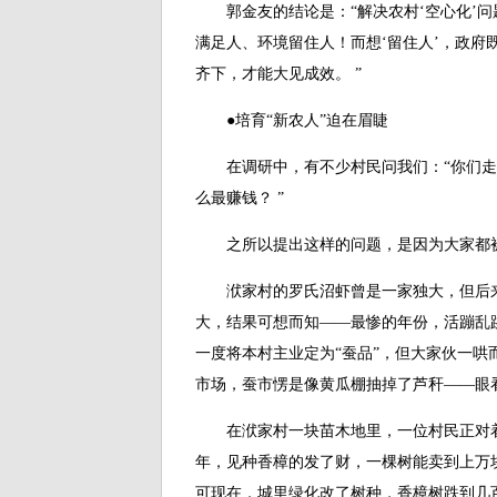
郭金友的结论是：“解决农村‘空心化’问
满足人、环境留住人！而想‘留住人’，政府
齐下，才能大见成效。 ”
●培育“新农人”迫在眉睫
在调研中，有不少村民问我们：“你们走
么最赚钱？ ”
之所以提出这样的问题，是因为大家都被
洑家村的罗氏沼虾曾是一家独大，但后来
大，结果可想而知——最惨的年份，活蹦乱
一度将本村主业定为“蚕品”，但大家伙一哄
市场，蚕市愣是像黄瓜棚抽掉了芦秆——眼
在洑家村一块苗木地里，一位村民正对着
年，见种香樟的发了财，一棵树能卖到上万
可现在，城里绿化改了树种，香樟树跌到几百