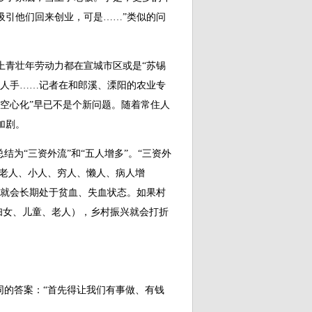
吸引他们回来创业，可是……”类似的问
青壮年劳动力都在宣城市区或是“苏锡
缺人手……记者在和郎溪、溧阳的农业专
空心化”早已不是个新问题。随着常住人
加剧。
为“三资外流”和“五人增多”。“三资外
即老人、小人、穷人、懒人、病人增
村就会长期处于贫血、失血状态。如果村
妇女、儿童、老人），乡村振兴就会打折
的答案：“首先得让我们有事做、有钱