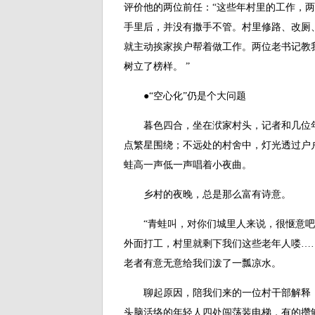
评价他的两位前任：“这些年村里的工作，
手里后，并没有撒手不管。村里修路、改厕
就主动挨家挨户帮着做工作。两位老书记教
树立了榜样。 ”
●“空心化”仍是个大问题
暮色四合，坐在洑家村头，记者和几位年
点繁星围绕；不远处的村舍中，灯光透过户
蛙高一声低一声唱着小夜曲。
乡村的夜晚，总是那么富有诗意。
“青蛙叫，对你们城里人来说，很惬意吧
外面打工，村里就剩下我们这些老年人喽…
老者有意无意给我们泼了一瓢凉水。
聊起原因，陪我们来的一位村干部解释：
头脑活络的年轻人四处闯荡装电梯，有的攒