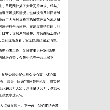
住，且周围掉落了大量瓦片碎块。经与户
知道房屋损坏情况，也就没有及时回来维
排施工人员对屋檐瓦砾掉落严重的地方进
房屋进行全面维护。在房屋维护期间，社
。目前，该房屋的修整、屋顶翻新工作已
作人员到现场查看，安全隐患已完全消除。
患排查工作，又排查出另外3处隐患
的纷纷点赞，金先生也在平台上留下
县纪委监委聚焦群众操心事、烦心事、
办—督办—回访”闭环管理机制，切实解
2633万人次，注册量达36万，信息公
众满意率达96%。
入点就在哪里。下一步，我们将结合漠