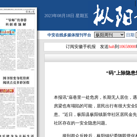
2023年08月18日 星期五
中安在线多媒体报刊平台
日期
订阅安徽手机报 发送
hah
到
10658000
“码”上除隐
本报讯“庙巷里一处危房，长期无人居住，
房梁也有塌陷的可能，居民出行有很大安全
患。”近日，枞阳县枞阳镇新华社区居民金先
社区存在的一安全隐患问题。
接到群众反映后，枞阳镇纪委随即督促相