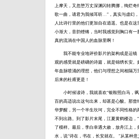
上摩天，又忽堕万丈深渊闪转腾挪，绚烂奇
歌一曲，请君为我倾耳听…”，真实与虚幻
人比诗行里的他们更加自在逍遥。也是在这
小渐大，音韵铿锵，当时我感觉到胸口有一
真的流淌在中国人的血脉里啊！
我不能专业地评价影片的架构或是运镜，
观的感受就是磅礴的诗篇，就是锦绣长安。
年血脉喷涌的理想，他们与理想之间相隔万
后来的杜甫更是！
小时候读诗，我就喜欢“银鞍照白马，飒沓
百的高适说出这句出来，却甚是心酸。那曾
华梦醒，另一个半生坎坷，完全不同性格的
不到出路。到了影片末尾，江夏黄鹤楼边，“
了模样。最后，李白幸遇大赦，放舟江上，
水，说“诗在，书在，长安就在。 ”从某种意