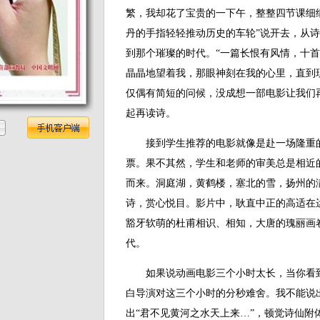
繁，我却花了宝贵的一下午，整整四节课细
丹的手指轻轻推动历史的车轮”说开去，从
到那个璀璨的时代。“一篇长恨有风情，十首
晶晶地望着我，那眼神刻在我的心里，直到
仅偶有简短的问候，没成想一部电影让我们
起再读诗。
接到学生推荐的电影就像是赴一场隆重的
票。果不其然，学生和老师的审美总是相近
而来。洞庭湖，黄鹤楼，塞北的雪，扬州的
诗，赏心悦目。影片中，耿直中正的高适在
豁牙软萌的杜甫相识、相知，大唐的瑰丽画
代。
如果说动画电影三个小时太长，当你看到
白导演对这三个小时的分秒难舍。我不能说
出“君不见黄河之水天上来…”，顿觉诗仙附