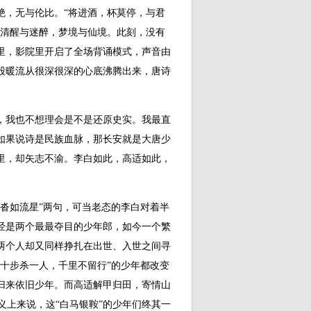
绝，无与伦比。“将进酒，杯莫停，与君
，清醒与迷醉，梦境与仙境。此刻，没有
里，影院里开启了全场背诵模式，声音由
股暖流从很深很深的心底沸腾出来，唐诗
我也不想理会是不是还原史实。我最直
如果说诗是民族血脉，那长安就是大唐少
里，却矢志不渝。李白如此，高适如此，
如流星”两句，可当老态的李白对着半
经是两个最最夺目的少年郎，如今一个繁
两个人却又同样挣扎在出世、入世之间寻
十步杀一人，千里不留行”的少年都改变
归来依旧少年。而高适解甲归田，寄情山
义上来说，这“白马银鞍”的少年们终其一