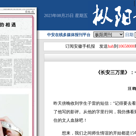
2023年08月25日 星期五
中安在线多媒体报刊平台
日期
订阅安徽手机报 发送
hah
到
10658000
《长安三万里》：
汪 鸥
昨天傍晚收到学生子雷的短信：“记得要去看
了他写的影评。从他的字里行间，我仿佛看
住的文人血脉吧！
想来，我们之间师生情谊的开始都是15