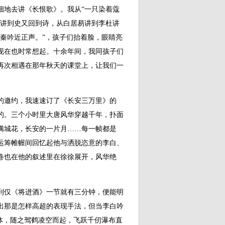
细地去讲《长恨歌》。我从“一只染着蔻
诗讲到史又回到诗，从白居易讲到李杜讲
秦吟近正声。”，孩子们抬着脸，眼睛亮
现在也时常想起。十余年间，我同孩子们
再次相遇在那年秋天的课堂上，让我们一
邀约，我速速订了《长安三万里》的
的。三个小时里大唐风华穿越千年，扑面
满城花，长安的一片月……每一帧都是
运筹帷幄间回忆起他与洒脱恣意的李白、
卷也在他的叙述里在徐徐展开，风华绝
仅《将进酒》一节就有三分钟，便能明
出那是怎样高超的表现手法，但当李白吟
体，随之驾鹤凌空而起，飞跃千仞瀑布直