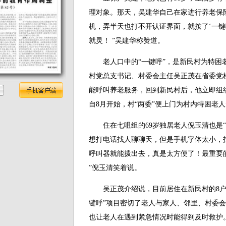
理对象。那天，吴建华自己在家进行养老保
机，弄半天也打不开认证界面，就按了‘一键
就灵！ ”吴建华称赞道。
老人口中的“一键呼”，是新民村为特困老
村党总支书记、村委会主任吴正茂在省委党
能呼叫养老服务，回到新民村后，他立即组织
自8月开始，村“两委”便上门为村内特困老人
住在七咀组的69岁独居老人倪玉清也是“
想打电话找人聊聊天，但是手机字体太小，
呼叫器就能拨出去，真是太方便了！最重要
”倪玉清笑着说。
吴正茂介绍说，目前居住在新民村的8户特
键呼”项目密切了老人与家人、邻里、村委
也让老人在遇到紧急情况时能得到及时救护