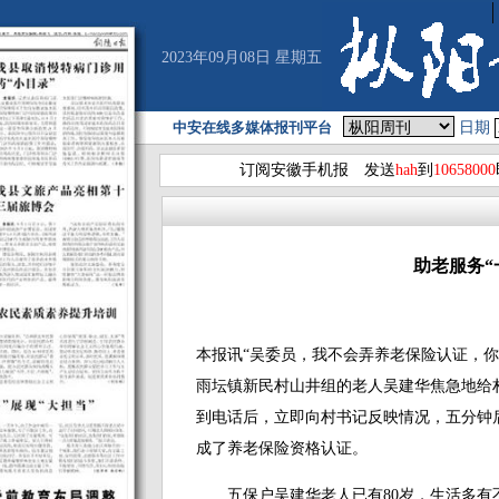
2023年09月08日 星期五
中安在线多媒体报刊平台
日期
订阅安徽手机报 发送
hah
到
10658000
助老服务“
本报讯“吴委员，我不会弄养老保险认证，你
雨坛镇新民村山井组的老人吴建华焦急地给
到电话后，立即向村书记反映情况，五分钟
成了养老保险资格认证。
五保户吴建华老人已有80岁，生活多有