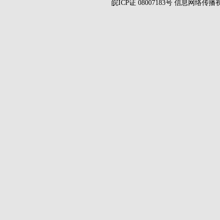
皖ICP证 08007183号 信息网络传播视