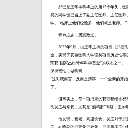
那已是王华本科毕业的第15个年头，医
初的同学也已当上了副主任医师、主任医师
学。“临床上他们经验多，他们就是老师。 ”
青衿之志，屡践致远。
2022年9月，由王华主持的项目《肝损
金，实现了安徽医科大学该类项目历史性零
荣获“国家杰出青年科学基金”的双杰之一。
保持韧性，做科研
“这对我而言，反而是清零，一个全新的开始。
了。
但事实上，每一项成果的获取都绝非易事
伤炎症与修复，尤其是“酒精肝”问题，王华
他发现，衰老、高脂饮食、炎症对于肝脏
症，在晚期的肝弦化肝硬化、肝癌等病症中