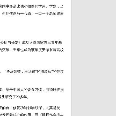
院同事多是比他小很多的学弟、学妹，当
。但他依然放平心态，一口一个老师跟着
伤炎症与修复》成功入选国家杰出青年基
的突破，王华也成为该年度安徽省属高校
 ”谈及荣誉，王华很“轻描淡写”的带过
。结合中国人的饮食习惯，围绕肝脏损
埋头研究了20多年。
的自主修复功能影响颇深，尤其是炎
都发挥着核心的作用。而《肝损伤炎症与