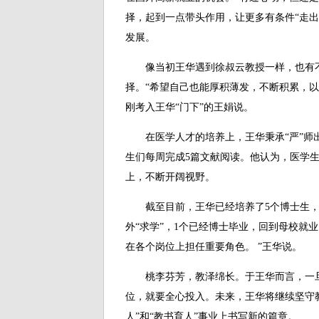
择，起到一点带头作用，让更多有条件“走出
发展。
像当初王华遇到徐叔云教授一样，也有不
择。“希望自己也能厚积薄发，不断积累，以
刚考入王华“门下”的王娟说。
在医学人才的培养上，王华秉承“严”师出
生们每周完成5篇文献阅读。他认为，医学
上，不断开阔视野。
截至目前，王华已经培养了5个博士生，1
外“求学”，1个已经博士毕业，回到母校就
在各个岗位上担任重要角色。 ”王华说。
桃李芬芳，教泽绵长。于王华而言，一旦
位，就要全心投入。未来，王华将继续坚守
人”和“教书育人”事业上书写新的篇章。