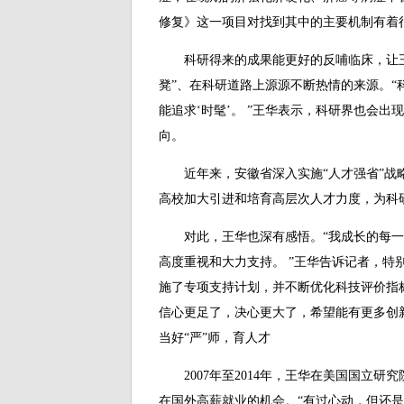
修复》这一项目对找到其中的主要机制有着
科研得来的成果能更好的反哺临床，让王华
凳”、在科研道路上源源不断热情的来源。“
能追求‘时髦’。 ”王华表示，科研界也会
向。
近年来，安徽省深入实施“人才强省”战略
高校加大引进和培育高层次人才力度，为科
对此，王华也深有感悟。“我成长的每一
高度重视和大力支持。 ”王华告诉记者，特
施了专项支持计划，并不断优化科技评价指
信心更足了，决心更大了，希望能有更多创新
当好“严”师，育人才
2007年至2014年，王华在美国国立研
在国外高薪就业的机会。“有过心动，但还是