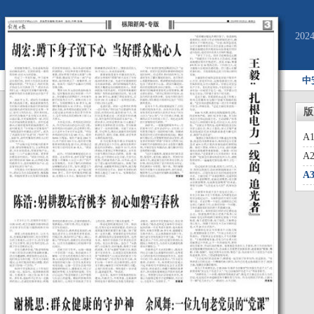
20
中
版
A
A
A