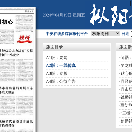
2024年04月19日 星期五
中安在线多媒体报刊平台
日期
版面目录
版面新
A1版：要闻
·
邹磊
A2版：一线传真
·
吴龙胜
A3版：专版
·
贴心服
A4版：公益广告
·
县经信
·
县市
·
钱桥
·
联防
·
“三微
·
麒麟镇