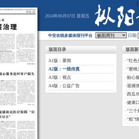
2024年06月07日 星期五
中安在线多媒体报刊平台
日期
版面目录
版面新
A1版：要闻
·
“红色
A2版：一线传真
·
“蜜桃
A3版：视点
·
贴心
A4版：公益广告
·
退捕渔
·
西瓜吊
·
健康口
·
“三个
·
“粽”