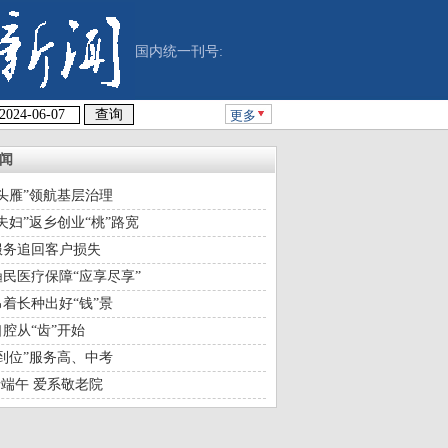
国内统一刊号:
更多
闻
头雁”领航基层治理
夫妇”返乡创业“桃”路宽
服务追回客户损失
民医疗保障“应享尽享”
着长种出好“钱”景
腔从“齿”开始
到位”服务高、中考
情端午 爱系敬老院