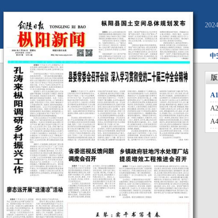
20
中
版
A
A
A