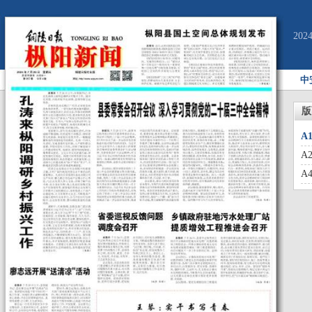
20
中
版
A
A
A