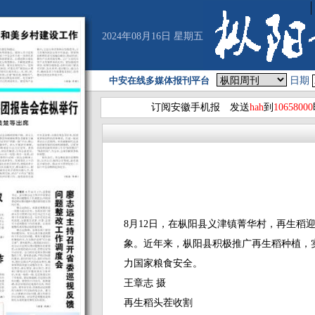
2024年08月16日 星期五
中安在线多媒体报刊平台
日期
订阅安徽手机报 发送
hah
到
10658000
8月12日，在枞阳县义津镇菁华村，再生稻
象。近年来，枞阳县积极推广再生稻种植，
力国家粮食安全。
王章志 摄
再生稻头茬收割