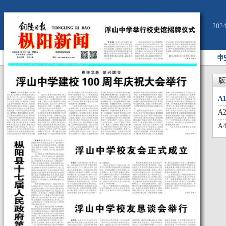
20
中
版
A
A
A