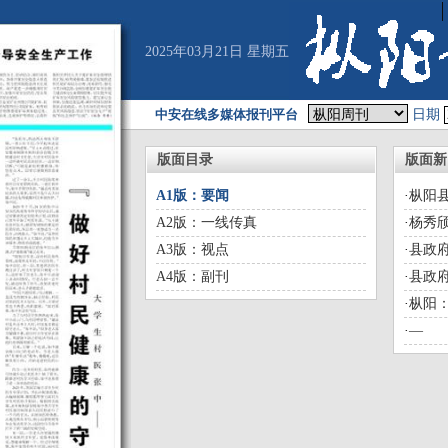
2025年03月21日 星期五
中安在线多媒体报刊平台
日期
版面目录
版面新
A1版：要闻
·
枞阳
A2版：一线传真
·
杨秀
A3版：视点
·
县政府
A4版：副刊
·
县政府
习会议
·
枞阳：
·
—