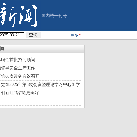
国内统一刊号:
更多
闻
县聘任首批招商顾问
颀督导安全生产工作
第66次常务会议召开
党组2025年第3次会议暨理论学习中心组学
召开
创新让“铝”途更美好