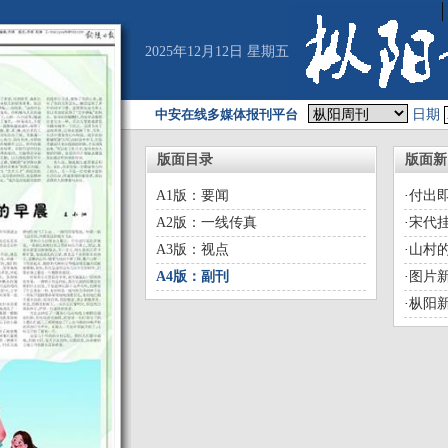
2025年12月12日 星期五
中安在线多媒体报刊平台
日期
版面目录
版面新
A1版：要闻
·
付出
A2版：一线传真
·
宋代
A3版：视点
·
山村
A4版：副刊
·
图片
·
枞阳新