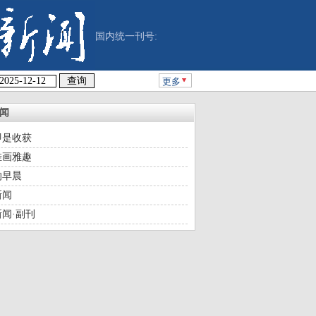
国内统一刊号:
更多
闻
即是收获
挂画雅趣
的早晨
新闻
闻·副刊