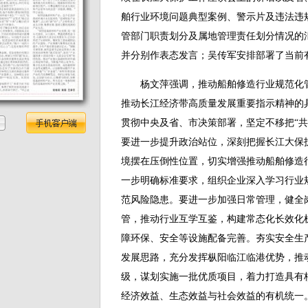
舶行业环境问题典型案例、警示片及违法违
管部门职责划分及属地管理责任划分情况的
并分别作表态发言；吴传军安排部署了当前
杨文萍强调，推动船舶修造行业规范化管
推动长江经济带高质量发展重要指示精神的
贯彻中央及省、市决策部署，坚定不移把“共
要进一步提升政治站位，深刻把握长江大保
境摆在压倒性位置，切实增强推动船舶修造
一步明确标准要求，组织企业深入学习行业
范风险隐患。要进一步加强日常管理，健全
管，推动行业互学互鉴，构建常态化长效化
障环保、安全等设施配备完善。夯实安全生
发展思路，充分发挥枞阳临江临港优势，推
级，谋划实施一批优质项目，着力打造具有
经济效益、生态效益与社会效益的有机统一