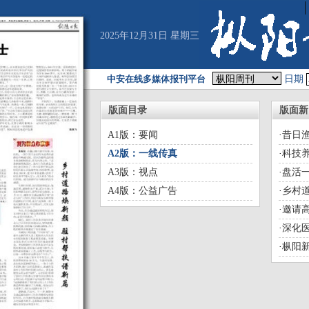
2025年12月31日 星期三
中安在线多媒体报刊平台
日期
版面目录
版面新
A1版：要闻
·
昔日
A2版：一线传真
·
科技养
A3版：视点
·
盘活
A4版：公益广告
·
乡村
·
邀请
·
深化
·
枞阳新