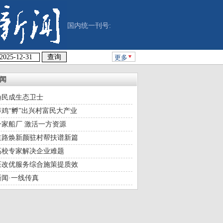
国内统一刊号:
更多
闻
渔民成生态卫士
鸡“孵”出兴村富民大产业
一家船厂 激活一方资源
道路焕新颜驻村帮扶谱新篇
高校专家解决企业难题
医改优服务综合施策提质效
闻·一线传真