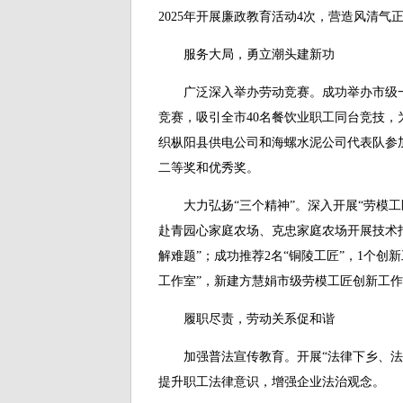
2025年开展廉政教育活动4次，营造风清气
服务大局，勇立潮头建新功
广泛深入举办劳动竞赛。成功举办市级一类
竞赛，吸引全市40名餐饮业职工同台竞技
织枞阳县供电公司和海螺水泥公司代表队参加2
二等奖和优秀奖。
大力弘扬“三个精神”。深入开展“劳模工匠
赴青园心家庭农场、克忠家庭农场开展技术
解难题”；成功推荐2名“铜陵工匠”，1个创
工作室”，新建方慧娟市级劳模工匠创新工
履职尽责，劳动关系促和谐
加强普法宣传教育。开展“法律下乡、法律
提升职工法律意识，增强企业法治观念。