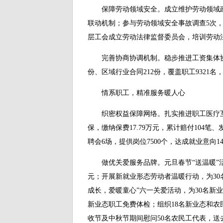
保障劳动领域安全。成立维护劳动领域政
联动机制；参与劳动领域安全事故调查5次，
层工会成立劳动法律监督委员会，培训劳动
完善协商协调机制。稳步推进工资集体协商
份、区域行业合同212份，覆盖职工9321名
情系职工，精准服务暖人心
织密权益保障网络。扎实推进职工医疗互助保
保，缴纳保费17.79万元，累计赔付104笔、
聘会6场，提供岗位7500个，达成就业意向1
做优关爱服务品牌。元旦春节“送温暖”活动累
元；开展新就业形态劳动者温暖行动，为30
成长，爱暖童心”六一关爱活动，为30名新
新业态职工免费体检；组织18名新业态和
收节及中秋节期间慰问50名农民工代表，送去