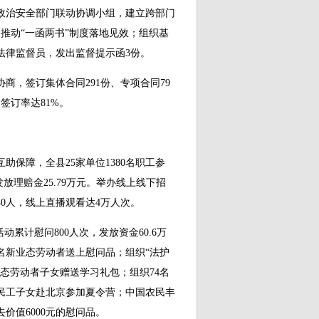
治安全部门联动协调小组，建立跨部门
推动“一函两书”制度落地见效；组织基
法律监督员，发出监督提示函3份。
，签订集体合同291份、专项合同79
，签订率达81%。
障，全县25家单位1380名职工参
发放理赔金25.79万元。举办线上线下招
40人，线上直播观看达4万人次。
计慰问800人次，发放资金60.6万
名新业态劳动者送上慰问品；组织“法护
业态劳动者子女赠送学习礼包；组织74名
农民工子女赴北京参加夏令营；中国农民丰
价值6000元的慰问品。