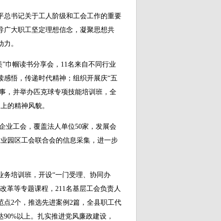
总书记关于工人阶级和工会工作的重要
导广大职工坚定理想信念，凝聚思想共
动力。
”巾帼读书分享会，11名来自不同行业
读感悟，传递时代精神；组织开展庆“五
赛事，并举办匹克球专项技能培训班，全
向上的精神风貌。
家企业工会，覆盖法人单位50家，发展会
县工业园区工会联合会的信息采集，进一步
务培训班，开设“一门受理、协同办
改革等专题课程，211名基层工会负责人
范点2个，推选先进案例2篇，全县职工代
90%以上。扎实推进党风廉政建设，