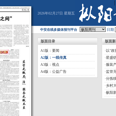
2026年02月27日 星期五
中安在线多媒体报刊平台
日期
版面目录
版面新
A1版：要闻
·
以“政
A2版：一线传真
·
星盛纺
A3版：视点
·
服装产
A4版：公益广告
·
监管无
·
分拣线
·
乡村
·
枞阳新