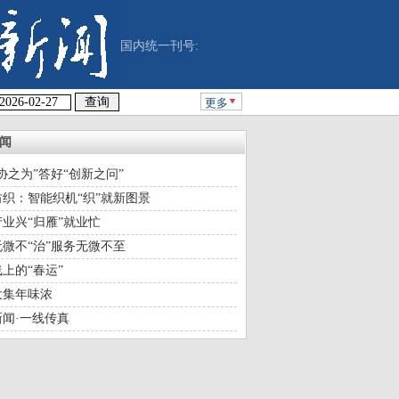
国内统一刊号:
更多
闻
协之为”答好“创新之问”
织：智能织机“织”就新图景
业兴“归雁”就业忙
微不“治”服务无微不至
上的“春运”
大集年味浓
闻·一线传真